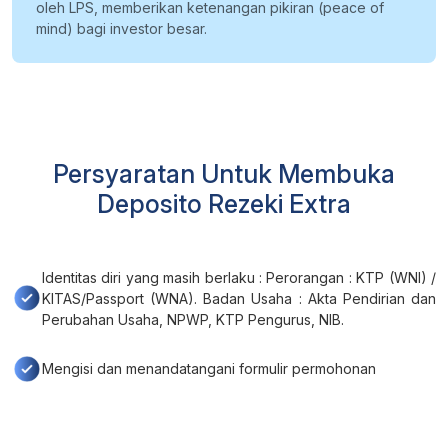
oleh LPS, memberikan ketenangan pikiran (peace of
mind) bagi investor besar.
Persyaratan Untuk Membuka
Deposito Rezeki Extra
Identitas diri yang masih berlaku : Perorangan : KTP (WNI) /
KITAS/Passport (WNA). Badan Usaha : Akta Pendirian dan
Perubahan Usaha, NPWP, KTP Pengurus, NIB.
Mengisi dan menandatangani formulir permohonan