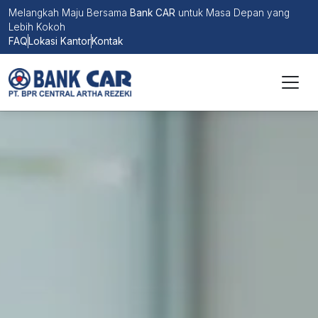
Melangkah Maju Bersama
Bank CAR
untuk Masa Depan yang
Lebih Kokoh
FAQ
Lokasi Kantor
Kontak