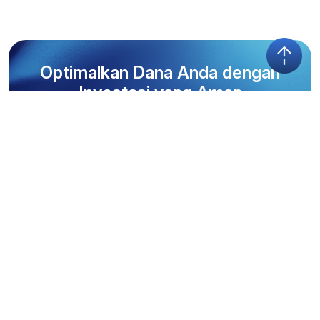
Optimalkan Dana Anda dengan
Investasi yang Aman
Nikmati bunga kompetitif dan kepastian hasil
melalui produk deposito kami.
Download RIPLAY
Buka Deposito
Produk
Sekarang
Frequently Asked Questions?