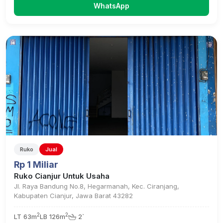
WhatsApp
Ruko
Jual
Rp 1 Miliar
Ruko Cianjur Untuk Usaha
Jl. Raya Bandung No.8, Hegarmanah, Kec. Ciranjang,
Kabupaten Cianjur, Jawa Barat 43282
2
2
LT 63m
LB 126m
2`