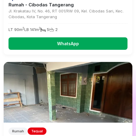
Rumah - Cibodas Tangerang
Jl. Krakatau IV, No. 46, RT 001/RW 09, Kel. Cibodas Sari, Kec.
Cibodas, Kota Tangerang
2
2
LT 90m
LB 141m
5
2
WhatsApp
Rumah
Terjual