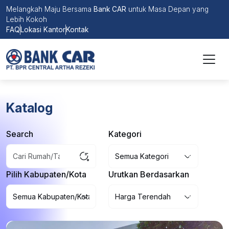
Melangkah Maju Bersama
Bank CAR
untuk Masa Depan yang
Lebih Kokoh
FAQ
Lokasi Kantor
Kontak
Katalog
Search
Kategori
Pilih Kabupaten/Kota
Urutkan Berdasarkan