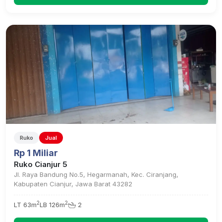
Ruko
Jual
Rp 1 Miliar
Ruko Cianjur 5
Jl. Raya Bandung No.5, Hegarmanah, Kec. Ciranjang,
Kabupaten Cianjur, Jawa Barat 43282
2
2
LT 63m
LB 126m
2