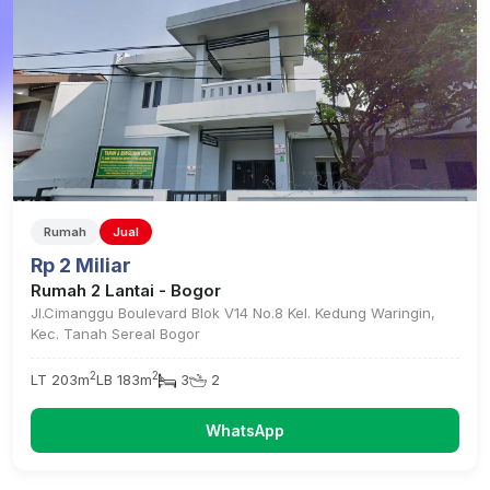
Rumah
Jual
Rp 2 Miliar
Rumah 2 Lantai - Bogor
Jl.Cimanggu Boulevard Blok V14 No.8 Kel. Kedung Waringin,
Kec. Tanah Sereal Bogor
2
2
LT 203m
LB 183m
3
2
WhatsApp