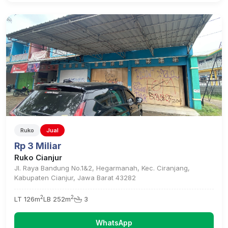
Ruko
Jual
Rp 3 Miliar
Ruko Cianjur
Jl. Raya Bandung No.1&2, Hegarmanah, Kec. Ciranjang,
Kabupaten Cianjur, Jawa Barat 43282
2
2
LT 126m
LB 252m
3
WhatsApp