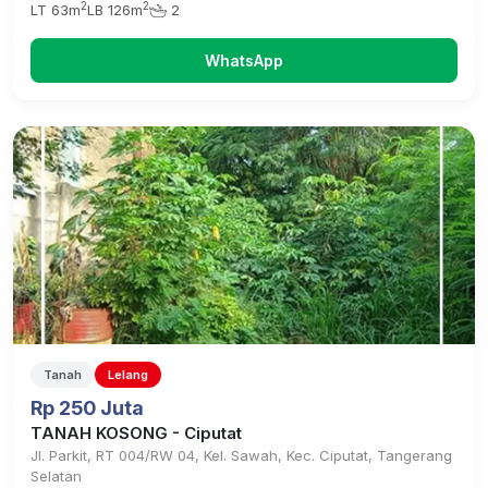
2
2
LT 63m
LB 126m
2
WhatsApp
Tanah
Lelang
Rp 250 Juta
TANAH KOSONG - Ciputat
Jl. Parkit, RT 004/RW 04, Kel. Sawah, Kec. Ciputat, Tangerang
Selatan