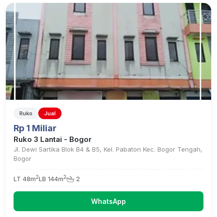
Ruko
Jual
Rp 1 Miliar
Ruko 3 Lantai - Bogor
Jl. Dewi Sartika Blok B4 & B5, Kel. Pabaton Kec. Bogor Tengah,
Bogor
2
2
LT 48m
LB 144m
2
WhatsApp