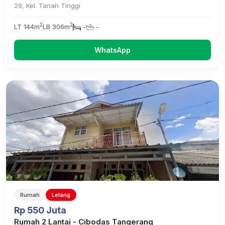
29, Kel. Tanah Tinggi
2
2
LT 144m
LB 306m
-
-
WhatsApp
Rumah
Lelang
Rp 550 Juta
Rumah 2 Lantai - Cibodas Tangerang