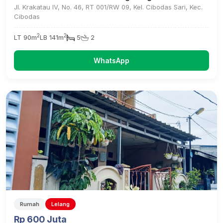
Jl. Krakatau IV, No. 46, RT 001/RW 09, Kel. Cibodas Sari, Kec.
Cibodas
2
2
LT 90m
LB 141m
5
2
WhatsApp
Rumah
Lelang
Rp 600 Juta