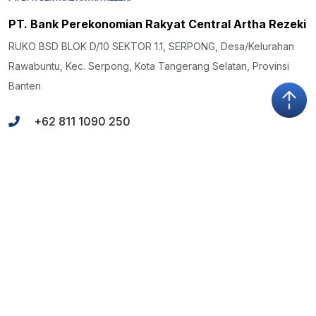
PT. Bank Perekonomian Rakyat Central Artha Rezeki
RUKO BSD BLOK D/10 SEKTOR 1.1, SERPONG, Desa/Kelurahan
Rawabuntu, Kec. Serpong, Kota Tangerang Selatan, Provinsi
Banten
+62 811 1090 250
halo@bprcar.co.id
PT Bank Perekonomian Rakyat Central Artha Rezeki berizin dan
diawasi oleh Otoritas Jasa Keuangan (OJK), memiliki Nomor
Induk Berusaha (NIB) 01042410213603477, serta merupakan
peserta Lembaga Penjamin Simpanan (LPS).
PT Bank Perekonomian Rakyat Central Artha Rezeki
berkomitmen memberikan layanan keuangan yang aman, cepat,
dan terpercaya untuk seluruh masyarakat Indonesia.
Produk Kami
Pintasan