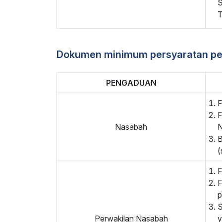
S
T
Dokumen minimum persyaratan pe
PENGADUAN
F
F
Nasabah
B
(
F
F
p
S
Perwakilan Nasabah
y