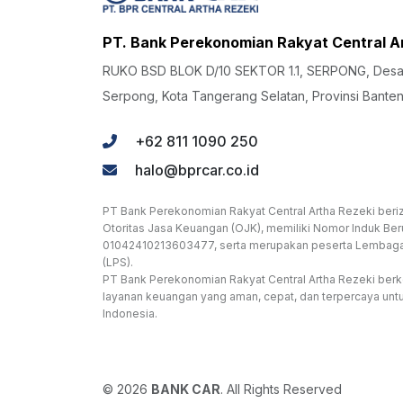
PT. Bank Perekonomian Rakyat Central A
RUKO BSD BLOK D/10 SEKTOR 1.1, SERPONG, Desa/
Serpong, Kota Tangerang Selatan, Provinsi Bante
+62 811 1090 250
halo@bprcar.co.id
PT Bank Perekonomian Rakyat Central Artha Rezeki beriz
Otoritas Jasa Keuangan (OJK), memiliki Nomor Induk Ber
01042410213603477, serta merupakan peserta Lembag
(LPS).
PT Bank Perekonomian Rakyat Central Artha Rezeki be
layanan keuangan yang aman, cepat, dan terpercaya unt
Indonesia.
© 2026
BANK CAR
. All Rights Reserved