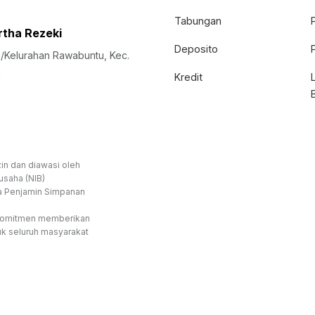
Tabungan
rtha Rezeki
Deposito
Kelurahan Rawabuntu, Kec.
n
Kredit
in dan diawasi oleh
usaha (NIB)
a Penjamin Simpanan
rkomitmen memberikan
uk seluruh masyarakat