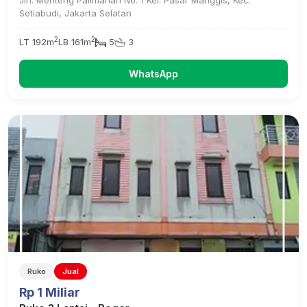
Jln. Menteng Palimanan No. 1 Kel. Pasar Manggis, Kec.
Setiabudi, Jakarta Selatan
2
2
LT 192m
LB 161m
5
3
WhatsApp
Ruko
Jual
Rp 1 Miliar