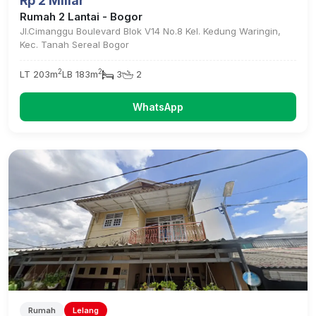
Rp 2 Miliar
Rumah 2 Lantai - Bogor
Jl.Cimanggu Boulevard Blok V14 No.8 Kel. Kedung Waringin,
Kec. Tanah Sereal Bogor
2
2
LT 203m
LB 183m
3
2
WhatsApp
Rumah
Lelang