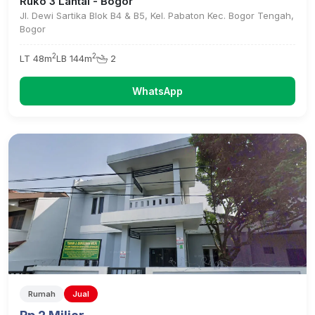
Ruko 3 Lantai - Bogor
Jl. Dewi Sartika Blok B4 & B5, Kel. Pabaton Kec. Bogor Tengah,
Bogor
2
2
LT 48m
LB 144m
2
WhatsApp
Rumah
Jual