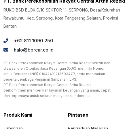
PT. Bank Perekonomian Rakyat Central Artha Rezeki
RUKO BSD BLOK D/10 SEKTOR 1.1, SERPONG, Desa/Kelurahan
Rawabuntu, Kec. Serpong, Kota Tangerang Selatan, Provinsi
Banten
+62 811 1090 250
halo@bprcar.co.id
PT Bank Perekonomian Rakyat Central Artha Rezeki berizin dan
diawasi oleh Otoritas Jasa Keuangan (OJK), memiliki Nomor
Induk Berusaha (NIB) 01042410213603477, serta merupakan
peserta Lembaga Penjamin Simpanan (LPS).
PT Bank Perekonomian Rakyat Central Artha Rezeki
berkomitmen memberikan layanan keuangan yang aman, cepat,
dan terpercaya untuk seluruh masyarakat Indonesia.
Produk Kami
Pintasan
Tabungan
Pengaduan Nasabah